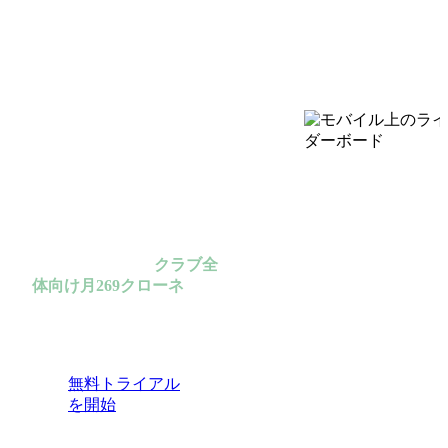
ゴルフクラブ向けニア
ピンコンペをデジタル
化。ライブリーダーボ
ード、QRスキャン、
完全なGDPR対応。20
秒以下でセットアップ
完了。
シンプル · 高速 ·
クラブ全
体向け月269クローネ
· 制
約なし
無料トライアル
を開始