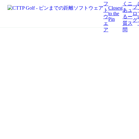
フ
く
ニ
コンテンツにスキップ
ブ
Closest
ト
あ
ュ
ロ
to the
ウ
る
ー
Pin
グ
ェ
質
ス
ア
問