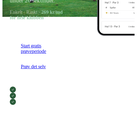
under 20 sekunder.
Enkelt · Raskt ·
269 kr/md
for hele klubben
· Ingen
forpliktelse
Start gratis
prøveperiode
Prøv det selv
Intet kredittkort påkrevd
GDPR-compliant
99,9% oppetid