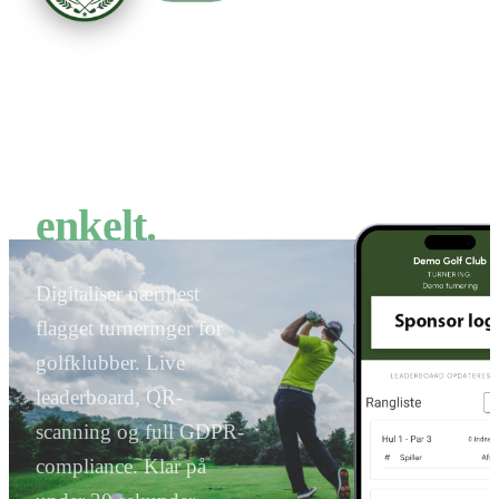
by CTTP Golf
Nærmest
flagget.
Digitalt og
enkelt.
Digitaliser nærmest
flagget turneringer for
golfklubber. Live
leaderboard, QR-
scanning og full GDPR-
compliance. Klar på