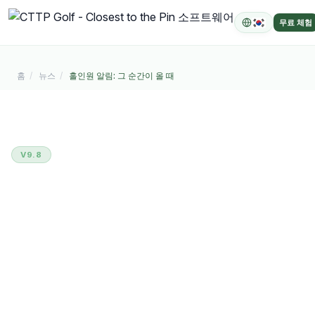
콘텐츠로 이동
무료 체험
홈
뉴스
홀인원 알림: 그 순간이 올 때
2026. 4. 26.
V9.8
홀인원 알림: 그 순간이 올
때
선수가 홀인원을 만들 때는 그 순간이 바로 느껴져
야 합니다.