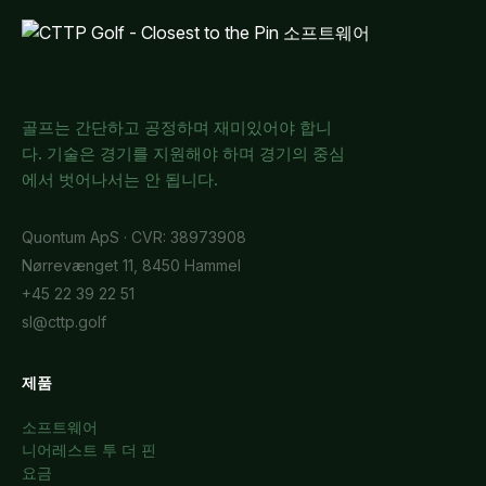
골프는 간단하고 공정하며 재미있어야 합니
다. 기술은 경기를 지원해야 하며 경기의 중심
에서 벗어나서는 안 됩니다.
Quontum ApS · CVR: 38973908
Nørrevænget 11, 8450 Hammel
+45 22 39 22 51
sl@cttp.golf
제품
소프트웨어
니어레스트 투 더 핀
요금