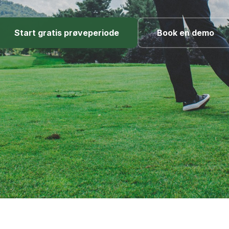
Start gratis prøveperiode
Book en demo