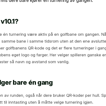
hvis dere bare kjører én turnering av gangen.
 v10.1?
e én turnering være aktiv på en golfbane om gangen. Nå
på samme bane i samme tidsrom uten at den ene avslutte
ner golfbanens QR-kode og det er flere turneringer i gan
bens eget logo og farger. Her velger spilleren ganske e
taster så navn og avstand som vanlig.
elger bare én gang
n av runden, også når dere bruker QR-koder per hull. Sp
tt til inntasting uten å måtte velge turnering igjen.