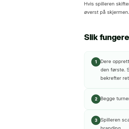
Hvis spilleren skifte
øverst på skjermen
Slik fungere
Dere oppret
1
den første. 
bekrefter ret
Begge turner
2
Spilleren s
3
branding.