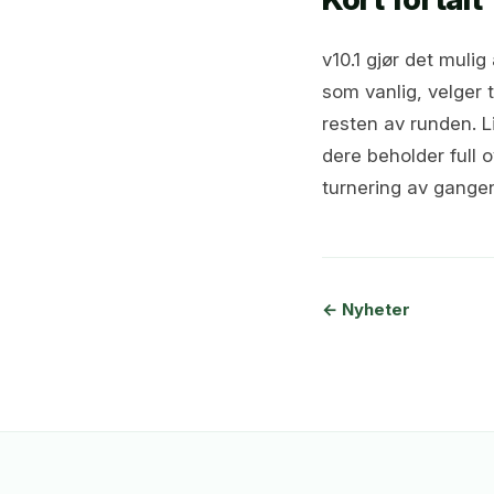
v10.1 gjør det muli
som vanlig, velger 
resten av runden. 
dere beholder full o
turnering av gangen
← Nyheter