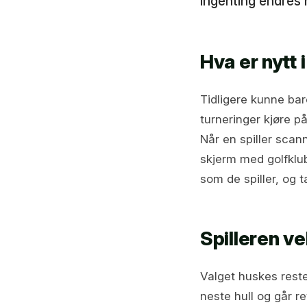
ingenting endres 
Hva er nytt i
Tidligere kunne bar
turneringer kjøre 
Når en spiller scan
skjerm med golfklub
som de spiller, og 
Spilleren v
Valget huskes reste
neste hull og går re