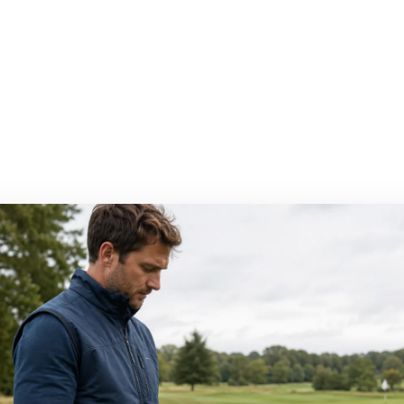
er flere turneringer på samme golfbane samtidig, hve
tatliste.