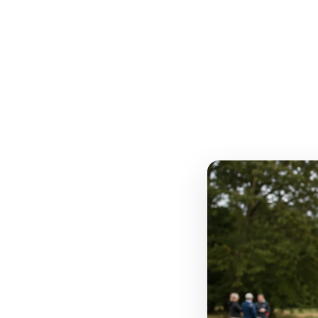
Gjennomfør to ell
med sin egen resul