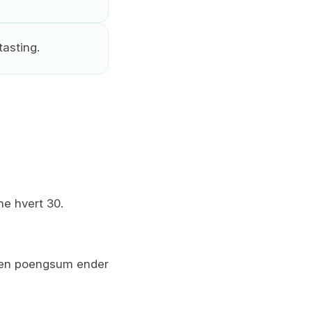
tasting.
ne hvert 30.
ingen poengsum ender