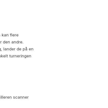
 kan flere
r den andre.
g, lander de på en
nkelt turneringen
illeren scanner